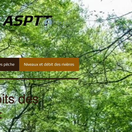
e ASPTT
Se connecter
es pêche
Niveaux et débit des rivières
bits des
: