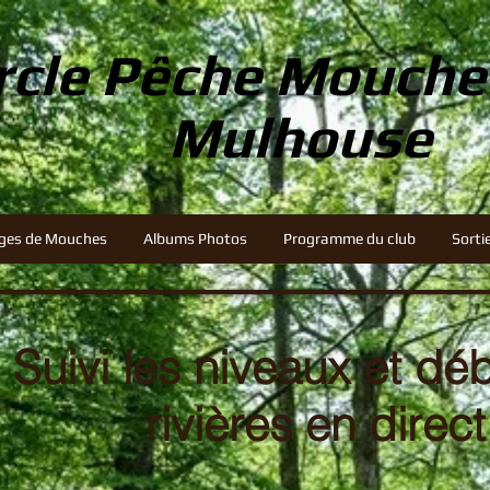
rcle Pêche Mouch
Mulhouse
ges de Mouches
Albums Photos
Programme du club
Sorti
Suivi les niveaux et dé
rivières en direct