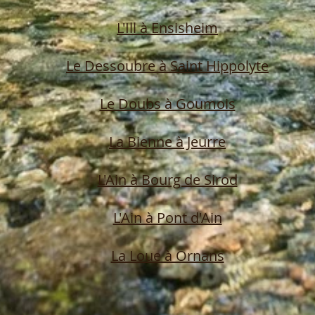
L'Ill à Ensisheim
Le Dessoubre à Saint Hippolyte
Le Doubs à Goumois
La Bienne à Jeurre
L'Ain à Bourg de Sirod
L'Ain à Pont d'Ain
La Loue à Ornans