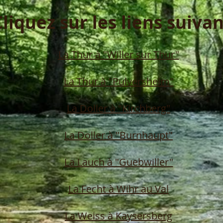
Cliquez sur les liens suivan
La Thur à "Willer sur Thur"
La Thur à "Pulversheim"
La Doller à "Kirchberg"
La Doller à "Burnhaupt"
La Lauch à "Guebwiller"
La Fecht à Wihr au Val
La Weiss à Kaysersberg