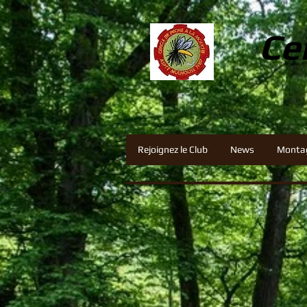
Ce
Rejoignez le Club
News
Monta