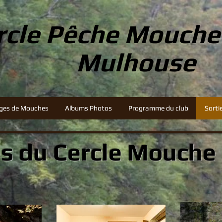
rcle Pêche Mouch
Mulhouse
ges de Mouches
Albums Photos
Programme du club
Sorti
es du Cercle Mouch